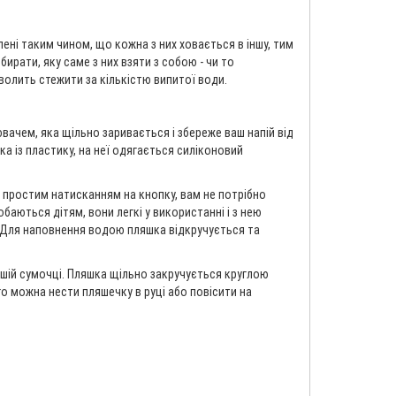
ені таким чином, що кожна з них ховається в іншу, тим
рати, яку саме з них взяти з собою - чи то
зволить стежити за кількістю випитої води.
ачем, яка щільно заривається і збереже ваш напій від
ка із пластику, на неї одягається силіконовий
 простим натисканням на кнопку, вам не потрібно
аються дітям, вони легкі у використанні і з нею
. Для наповнення водою пляшка відкручується та
вашій сумочці. Пляшка щільно закручується круглою
го можна нести пляшечку в руці або повісити на