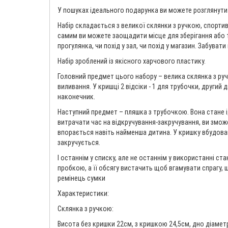
У пошуках ідеального подарунка ви можете розглянути 
Набір складається з великої склянки з ручкою, спортив
самим ви можете заощадити місце для зберігання або тр
прогулянка, чи похід у зал, чи похід у магазин. Забув
Набір зроблений із якісного харчового пластику.
Головний предмет цього набору – велика склянка з ру
виливання. У кришці 2 відсіки - 1 для трубочки, другий
наконечник.
Наступний предмет – пляшка з трубочкою. Вона стане 
витрачати час на відкручування-закручування, ви змож
впорається навіть найменша дитина. У кришку вбудова
закручується.
І останнім у списку, але не останнім у використанні с
пробкою, а її обсягу вистачить щоб вгамувати спрагу, 
ремінець сумки
Характеристики:
Склянка з ручкою:
Висота без кришки 22см, з кришкою 24,5см, дно діаметр