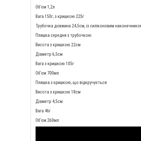
Об'єм 1,2л
Вага 150г, з кришкою 225г
Трубочка довжина 24,5см, із силіконовим наконечнико
Пляшка середня з трубочкою:
Висота з кришкою 22см
Діаметр 6,5см
Вага з кришкою 105г
Об'єм 700мл
Пляшка з кришкою, що відкручується:
Висота з кришкою 18см
Діаметр 4,5см
Вага 46г
Об'єм 260мл