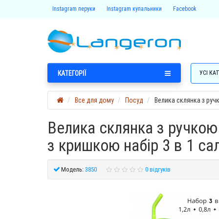
Instagram перуки
Instagram купальники
Facebook
КАТЕГОРІЇ
УСІ КАТ
Все для дому
Посуд
Велика склянка з руч
Велика склянка з ручкою
з кришкою набір 3 в 1 с
Модель:
3850
0 відгуків