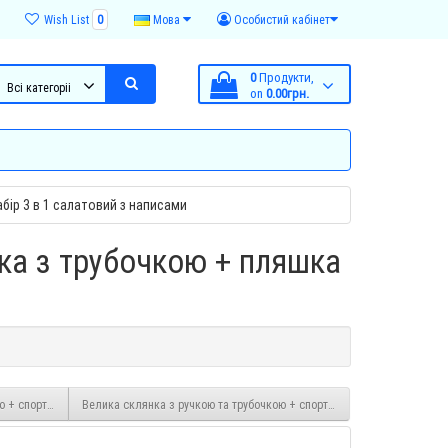
Wish List
0
Мова
Особистий кабінет
0
Продукти,
Всі категоріі
on
0.00грн.
бір 3 в 1 салатовий з написами
ка з трубочкою + пляшка
ю + спортивна пляшка з трубочкою + пляшка з кришкою набір 3 в 1 чорний з написам
Велика склянка з ручкою та трубочкою + спортивна пляшка з трубочк