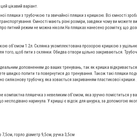
цей цікавий варіант.
ної пляшки з трубочкою та звичайної пляшки з кришкою. Всі ємності зробл
анспортування. Ємності мають різні розміри, завдяки чому ви можете виби
ати про питний режим не можна ніколи.На пляшках нанесено розмітку, що до
чкою об'ємом 1.2л. Склянка укомплектована прозорою кришкою з ущільнюв
 для того, щоб пити з склянки. Обидва отвори щільно закриваються. Трубоч
ідеальним доповненням до ваших тренувань, так як кришка відкривається
ете швидко попити та повернутися до тренування. Також такі пляшки подоб
но силіконову трубочку, яка ховається закриванням пластикової кришки
тане компактна пляшечка з невеликим об'ємом, яка зручно поміститься у 
що несподівано наринула. У кришці є відсік для шнурка, за допомогою яко
 7,5см, горло діаметр 9,5см, ручка 3,5см