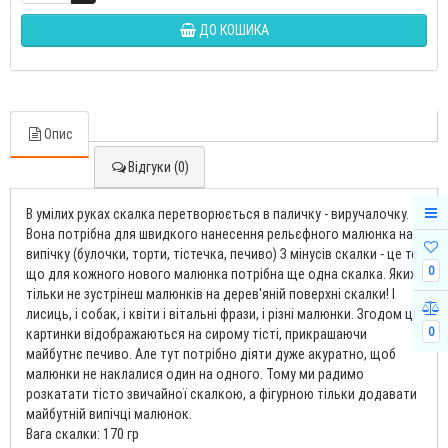
ДО КОШИКА
Опис
Відгуки (0)
В умілих руках скалка перетворюється в паличку - виручалочку.
Вона потрібна для швидкого нанесення рельєфного малюнка на
випічку (булочки, торти, тістечка, печиво) З мінусів скалки - це те
0
що для кожного нового малюнка потрібна ще одна скалка. Яких
тільки не зустрінеш малюнків на дерев'яній поверхні скалки! І
лисиць, і собак, і квіти і вітальні фрази, і різні малюнки. Згодом ці
0
картинки відображаються на сирому тісті, прикрашаючи
майбутнє печиво. Але тут потрібно діяти дуже акуратно, щоб
малюнки не наклалися один на одного. Тому ми радимо
розкатати тісто звичайної скалкою, а фігурною тільки додавати
майбутній випічці малюнок.
Вага скалки: 170 гр