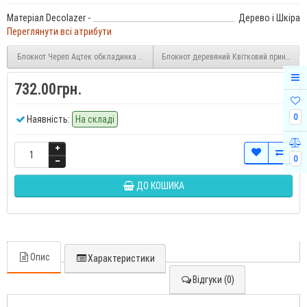
Матеріал Decolazer -
Дерево і Шкіра
Переглянути всі атрибути
Блокнот Череп Ацтек обкладинка з натурального дерева і натуральної шкіри з за
Блокнот деревяний Квітковий принт з нат
732.00грн.
0
Наявність:
На складі
0
ДО КОШИКА
Опис
Характеристики
Відгуки (0)