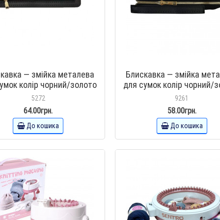
кавка — змійка металева
Блискавка — змійка мет
умок колір чорний/золото
для сумок колір чорний/
озамінників з отворами 15
шкірозамінників з отвора
5272
9261
см
см
64.00грн.
58.00грн.
До кошика
До кошика