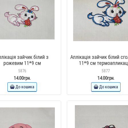
плікація зайчик білий з
Аплікація зайчик білий сг
рожевим 11*9 см
11*9 см термоапликац
термоапликация
5876
5877
14.00грн.
14.00грн.
До кошика
До кошика