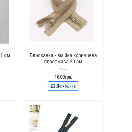
11 см
Блискавка - змійка коричнева
пластмаса 20 см
4428
16.00грн.
До кошика