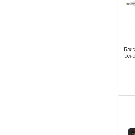
Блис
осно