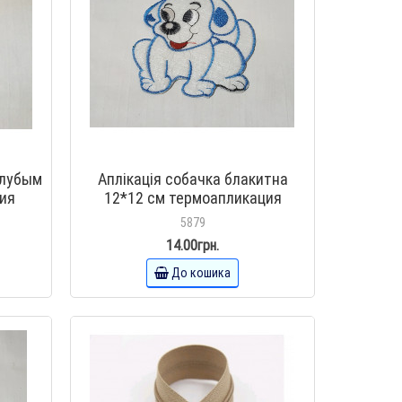
олубым
Аплікація собачка блакитна
ия
12*12 см термоапликация
5879
14.00грн.
До кошика