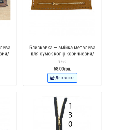
алева
Блискавка — змійка металева
вий/
для сумок колір коричневий/
в з
золото шкірозамінників з
9260
отворами 21 см
58.00грн.
До кошика