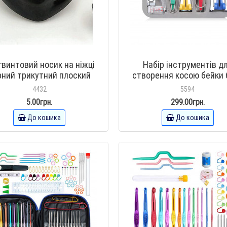
гвинтовий носик на ніжці
Набір інструментів д
рний трикутний плоский
створення косою бейки 
29*24мм
12мм 18мм 25мм
4432
5594
5.00грн.
299.00грн.
До кошика
До кошика