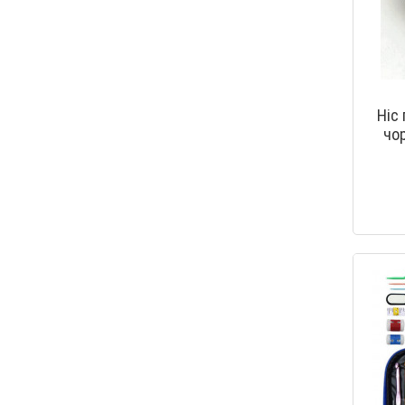
Ніс 
чо