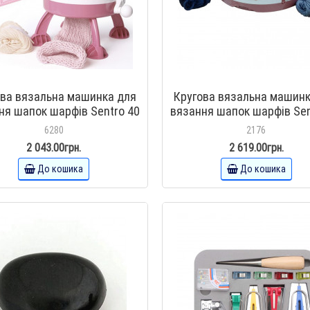
ова вязальна машинка для
Кругова вязальна машинк
ня шапок шарфів Sentro 40
вязання шапок шарфів Sen
петель 6280
петель ( 2176)
6280
2176
2 043.00грн.
2 619.00грн.
До кошика
До кошика