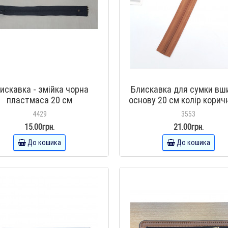
искавка - змійка чорна
Блискавка для сумки вш
пластмаса 20 см
основу 20 см колір корич
4429
3553
15.00грн.
21.00грн.
До кошика
До кошика