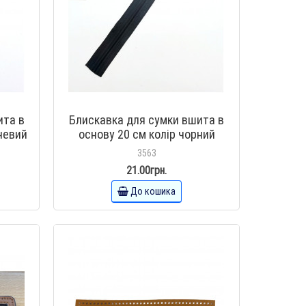
ита в
Блискавка для сумки вшита в
невий
основу 20 см колір чорний
3563
21.00грн.
До кошика