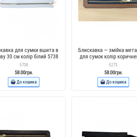
кавка для сумки вшита в
Блискавка — змійка мет
ву 30 см колір білий 5738
для сумок колір коричне
золото шкірозамінникі
5738
5273
отворами 15 см
58.00грн.
58.00грн.
До кошика
До кошика