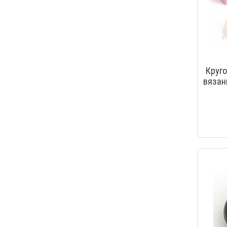
Круг
вязан