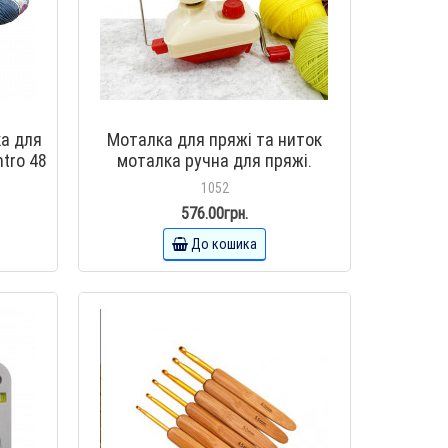
а для
Моталка для пряжі та ниток
tro 48
моталка ручна для пряжі.
Пристрій для перемотування
1052
пряжі в клубки
576.00грн.
До кошика