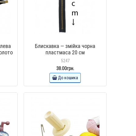
алева
Блискавка — змійка чорна
золото
пластмаса 20 см
ми 22
5247
38.00грн.
До кошика