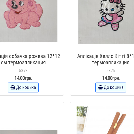
ація собачка рожева 12*12
Аплікація Хелло Кітті 8*
см термоапликация
термоапликация
5878
5875
14.00грн.
14.00грн.
До кошика
До кошика