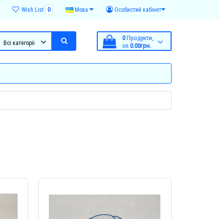
Wish List
0
Мова
Особистий кабінет
0
Продукти,
Всі категоріі
on
0.00грн.