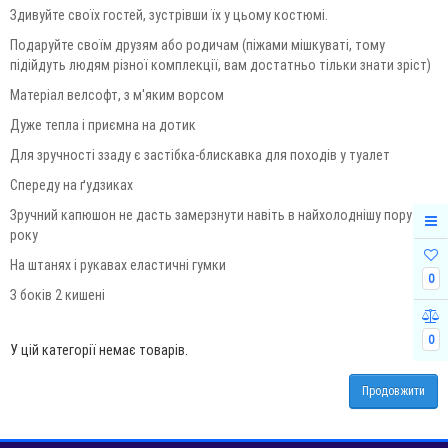
Здивуйте своїх гостей, зустрівши їх у цьому костюмі.
Подаруйте своїм друзям або родичам (піжами мішкуваті, тому
підійдуть людям різної комплекції, вам достатньо тільки знати зріст)
Матеріал велсофт, з м'яким ворсом
Дуже тепла і приємна на дотик
Для зручності ззаду є застібка-блискавка для походів у туалет
Спереду на ґудзиках
Зручний капюшон не дасть замерзнути навіть в найхолоднішу пору
року
На штанях і рукавах еластичні гумки
0
З боків 2 кишені
0
У цій категорії немає товарів.
Продовжити