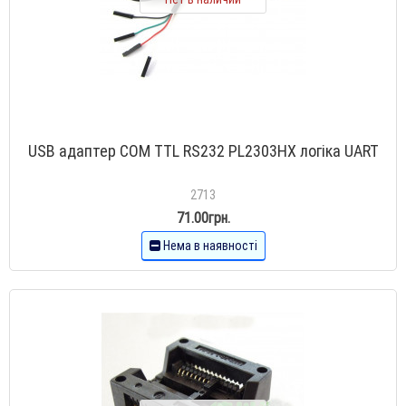
USB адаптер COM TTL RS232 PL2303HX логіка UART
2713
71.00грн.
Нема в наявності