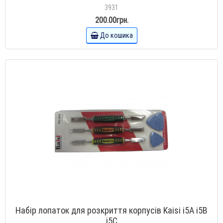
3931
200.00грн.
До кошика
Набір лопаток для розкриття корпусів Kaisi i5A i5B
i5C