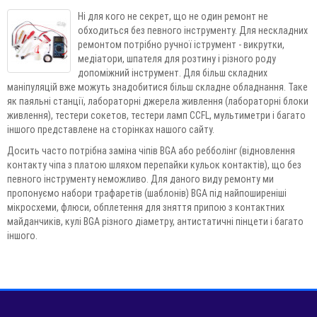
Ні для кого не секрет, що не один ремонт не
обходиться без певного інструменту. Для нескладних
ремонтом потрібно ручної іструмент - викрутки,
медіатори, шпателя для розтину і різного роду
допоміжний інструмент. Для більш складних
маніпуляцій вже можуть знадобитися більш складне обладнання. Таке
як паяльні станції, лабораторні джерела живлення (лабораторні блоки
живлення), тестери сокетов, тестери ламп CCFL, мультиметри і багато
іншого представлене на сторінках нашого сайту.
Досить часто потрібна заміна чіпів BGA або ребболінг (відновлення
контакту чіпа з платою шляхом перепайки кульок контактів), що без
певного інструменту неможливо. Для даного виду ремонту ми
пропонуємо набори трафаретів (шаблонів) BGA під найпоширеніші
мікросхеми, флюси, обплетення для зняття припою з контактних
майданчиків, кулі BGA різного діаметру, антистатичні пінцети і багато
іншого.