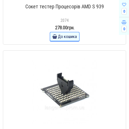
Сокет тестер Процесорів AMD S 939
0
2074
278.00грн.
0
До кошика