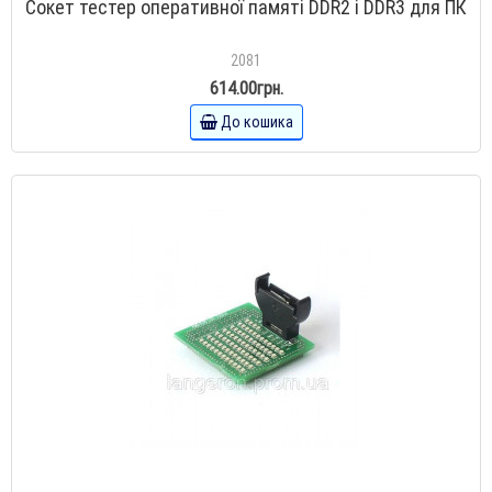
Сокет тестер оперативної памяті DDR2 і DDR3 для ПК
2081
614.00грн.
До кошика