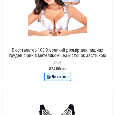
Бюстгальтер 100 D великий розмір для пишних
грудей сірий з метеликом без кісточок застібкою
спереду
8459
524.00грн.
До кошика