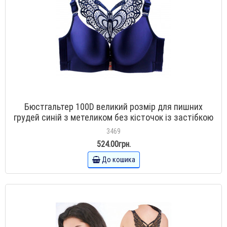
Бюстгальтер 100D великий розмір для пишних
грудей синій з метеликом без кісточок із застібкою
спереду
3469
524.00грн.
До кошика