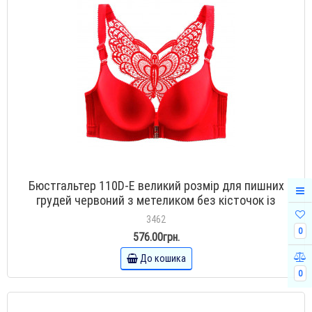
Бюстгальтер 110D-E великий розмір для пишних
грудей червоний з метеликом без кісточок із
застібкою спереду
3462
0
576.00грн.
До кошика
0