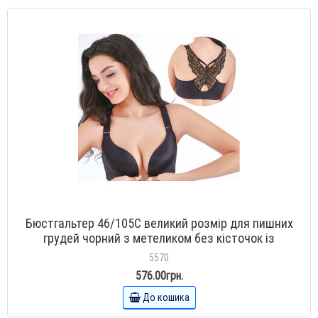
Бюстгальтер 46/105С великий розмір для пишних
грудей чорний з метеликом без кісточок із
застібкою спереду
5570
576.00грн.
До кошика