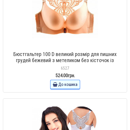
Бюстгальтер 100 D великий розмір для пишних
грудей бежевий з метеликом без кісточок із
застібкою спереду
6527
524.00грн.
До кошика