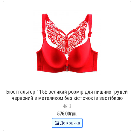
Бюстгальтер 115E великий розмір для пишних грудей
червоний з метеликом без кісточок із застібкою
спереду
4613
576.00грн.
До кошика