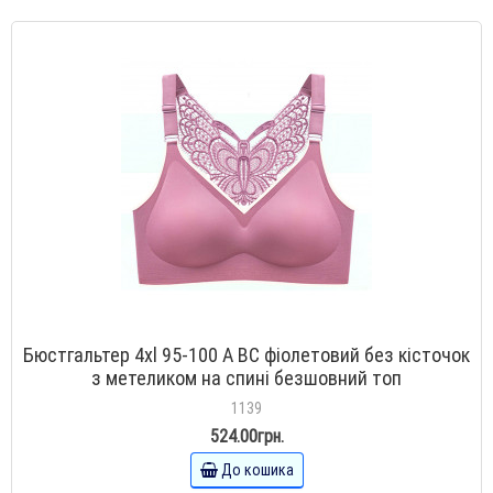
Бюстгальтер 4xl 95-100 А BC фіолетовий без кісточок
з метеликом на спині безшовний топ
1139
524.00грн.
До кошика