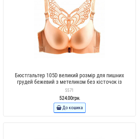
Бюстгальтер 105D великий розмір для пишних
грудей бежевий з метеликом без кісточок із
застібкою спереду
5571
524.00грн.
До кошика