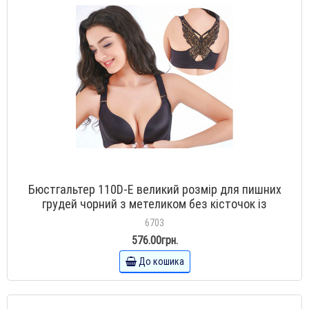
Бюстгальтер 110D-E великий розмір для пишних
грудей чорний з метеликом без кісточок із
застібкою спереду
6703
576.00грн.
До кошика