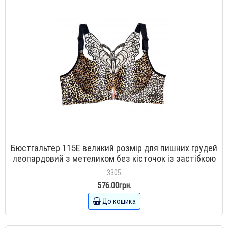
Бюстгальтер 115E великий розмір для пишних грудей
леопардовий з метеликом без кісточок із застібкою
спереду
3305
576.00грн.
До кошика