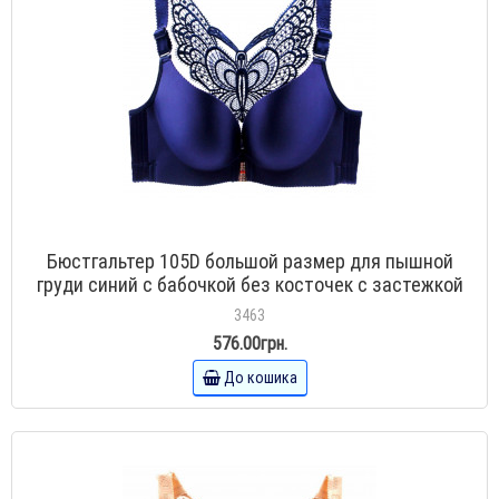
Бюстгальтер 105D большой размер для пышной
груди синий с бабочкой без косточек с застежкой
спереди
3463
576.00грн.
До кошика