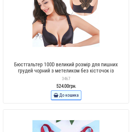
Бюстгальтер 100D великий розмір для пишних
грудей чорний з метеликом без кісточок із
застібкою спереду
3467
524.00грн.
До кошика