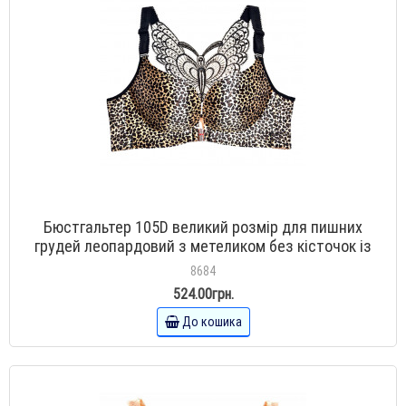
Бюстгальтер 105D великий розмір для пишних
грудей леопардовий з метеликом без кісточок із
застібкою спереду
8684
524.00грн.
До кошика