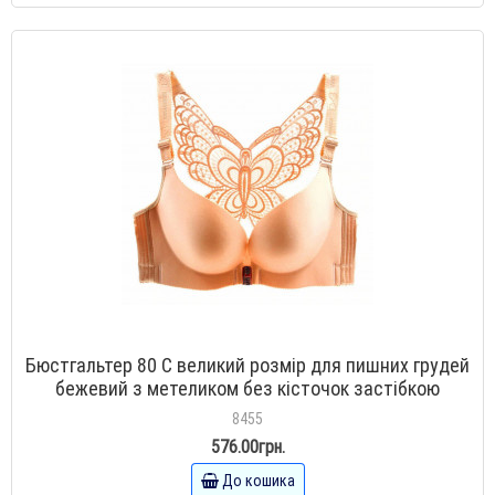
Бюстгальтер 80 C великий розмір для пишних грудей
бежевий з метеликом без кісточок застібкою
спереду
8455
576.00грн.
До кошика