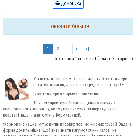
До кошика
Показати більше
1
2
3
>
>|
Показано з 1 по 24 із 51 (всього 3 сторінок)
У нас в магазині ви можете придбати бюстгальтери
великих розмірів, для пишних грудей, на чашку D E.
Бюстгальтери з формованою чашкою
Для неї характерні безшовні цільні чашечки з
спресованного поролону, якому при високих температурах на
верстаті надали анатомічну форму грудей.
Формована чашка імітує вигин високих повних жіночих грудей. Задана
форма досить міцна, щоб витримати вагу молочних залоз і не