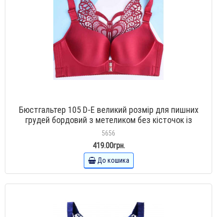
Бюстгальтер 105 D-E великий розмір для пишних
грудей бордовий з метеликом без кісточок із
застібкою спереду
5656
419.00грн.
До кошика