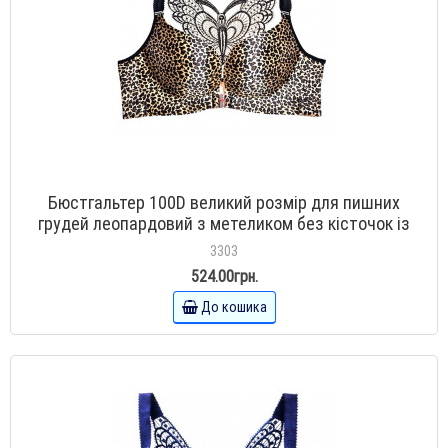
Бюстгальтер 100D великий розмір для пишних
грудей леопардовий з метеликом без кісточок із
застібкою спереду
3303
524.00грн.
До кошика