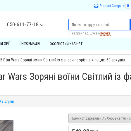
Product Compare
0
050-611-77-18
Я, наприклад, шукаю,
перука
ЕГОРІЇ
ІІНФОРМАЦІЯ
ОСОБИСТИЙ КАБІНЕТ
Star Wars Зоряні воїни Світлий із фанери проріз на кільцях, 60 аркушів
 Wars Зоряні воїни Світлий із ф
0 відгуків
Блокнот деревяний А5 Серце світлий із