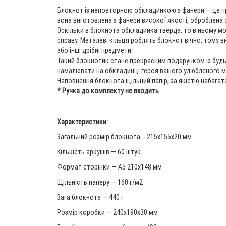
Блокнот із неповторною обкладинкою з фанери — це пре
вона виготовлена з фанери високої якості, оброблена 
Оскільки в блокнота обкладинка тверда, то в ньому мо
справу. Металеві кільця роблять блокнот вічно, тому 
або інші дрібні предмети.
Такий блокнотик стане прекрасним подарунком із будь
намалювати на обкладинці героя вашого улюбленого мул
Наповнення блокнота щільний папір, за якістю набагат
* Ручка до комплекту не входить
Характеристики:
Загальний розмір блокнота - 215x155x20 мм
Кількість аркушів — 60 штук
Формат сторінки — А5 210х148 мм
Щільність паперу — 160 г/м2
Вага блокнота — 440 г
Розмір коробки — 240х190х30 мм