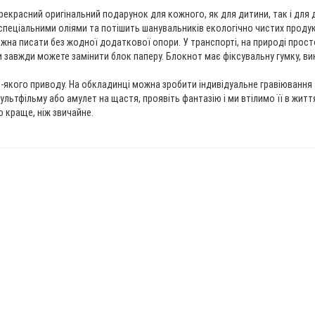
красний оригінальний подарунок для кожного, як для дитини, так і для д
спеціальними оліями та потішить шанувальників екологічно чистих продук
жна писати без жодної додаткової опори. У транспорті, на природі просто
ви завжди можете замінити блок паперу. Блокнот має фіксувальну гумку, в
-якого приводу. На обкладинці можна зробити індивідуальне гравіювання
ьтфільму або амулет на щастя, проявіть фантазію і ми втілимо її в житт
о краще, ніж звичайне.