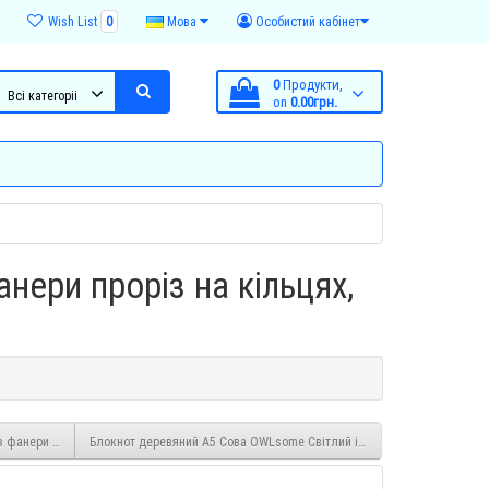
Wish List
0
Мова
Особистий кабінет
0
Продукти,
Всі категоріі
on
0.00грн.
анери проріз на кільцях,
 фанери на кільцях, 60 аркушів, А5
Блокнот деревяний А5 Сова OWLsome Світлий із фанери на кільцях, 6