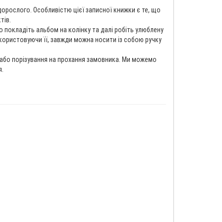
орослого. Особливістю цієї записної книжки є те, що
тів.
 покладіть альбом на колінку та далі робіть улюблену
икористовуючи її, завжди можна носити із собою ручку
 або порізування на прохання замовника. Ми можемо
я.