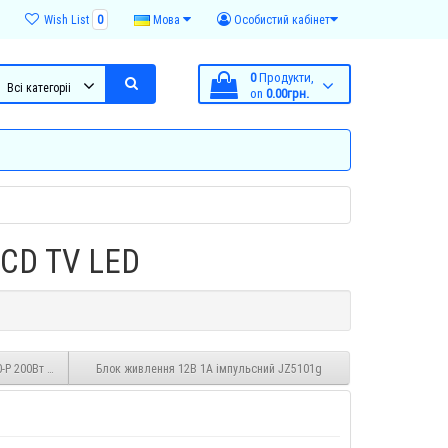
Wish List
0
Мова
Особистий кабінет
0
Продукти,
Всі категоріі
on
0.00грн.
LCD TV LED
-P 200Вт 24В 12В
Блок живлення 12В 1А імпульсний JZ5101g