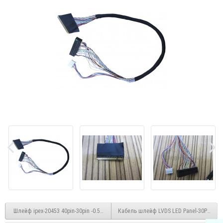
Шлейф ipex-20453 40pin-30pin -0.5MM крок EDP
Кабель шлейф LVDS LED Panel-30P (Fix-30